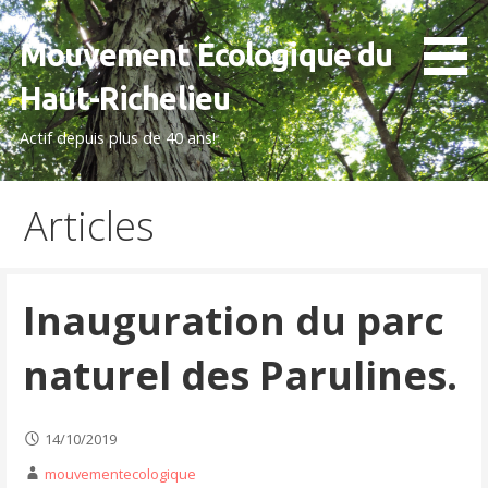
Aller
au
Mouvement Écologique du
contenu
Haut-Richelieu
Actif depuis plus de 40 ans!
Articles
Inauguration du parc
naturel des Parulines.
14/10/2019
mouvementecologique